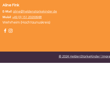
Aline Fink
E-Mail
:
aline@heldenstarkekinder.de
Mobil
:
+49 (0) 151 20200968
Wehrheim (Hochtaunuskreis)
© 2024 HeldenStarkeKinder | Impr