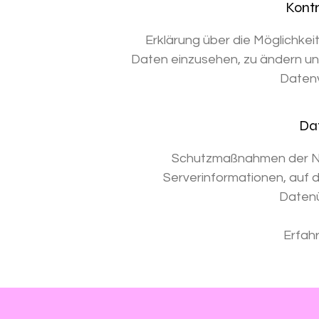
Kontr
Erklärung über die Möglichke
Daten einzusehen, zu ändern und
Daten
Dat
Schutzmaßnahmen der Nu
Serverinformationen, auf 
Datenü
Erfah